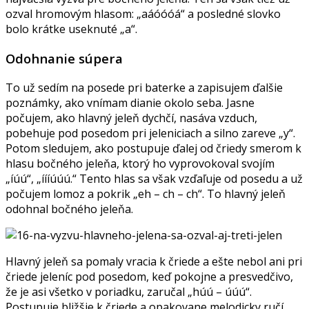
ozval hromovým hlasom: „aáóóóá“ a posledné slovko
bolo krátke useknuté „a“.
Odohnanie súpera
To už sedím na posede pri baterke a zapisujem ďalšie
poznámky, ako vnímam dianie okolo seba. Jasne
počujem, ako hlavný jeleň dychčí, nasáva vzduch,
pobehuje pod posedom pri jeleniciach a silno zareve „y“.
Potom sledujem, ako postupuje ďalej od čriedy smerom k
hlasu bočného jeleňa, ktorý ho vyprovokoval svojím
„íúú“, „íííúúú.“ Tento hlas sa však vzďaľuje od posedu a už
počujem lomoz a pokrik „eh – ch – ch“. To hlavný jeleň
odohnal bočného jeleňa.
Hlavný jeleň sa pomaly vracia k čriede a ešte nebol ani pri
čriede jeleníc pod posedom, keď pokojne a presvedčivo,
že je asi všetko v poriadku, zaručal „húú – úúú“.
Postupuje bližšie k čriede a opakovane melodicky ručí,