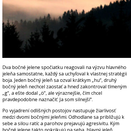
Dva bočné jelene spočiatku reagovali na výzvu hlavného
jeleňa samostatne, každý sa uchyľoval k vlastnej stratégii
boja. Jeden bočný jeleň sa ozval krátkym „hu“, druhý
bočný jeleň nechcel zaostať a hneď zakontroval tlmeným
„g“, a ešte dodal „ö“, ale výraznejšie, čím chcel
pravdepodobne naznačiť: Ja som silnejší“.
Po vyjadrení odlišných postojov nastupuje žiarlivosť
medzi dvomi bočnými jeleňmi. Odhodlane sa približujú k
sebe a silou ratíc a parohov prejavujú agresivitu. Kým
bočné jelene takto pokrikujú na seba, hlavný jeleň