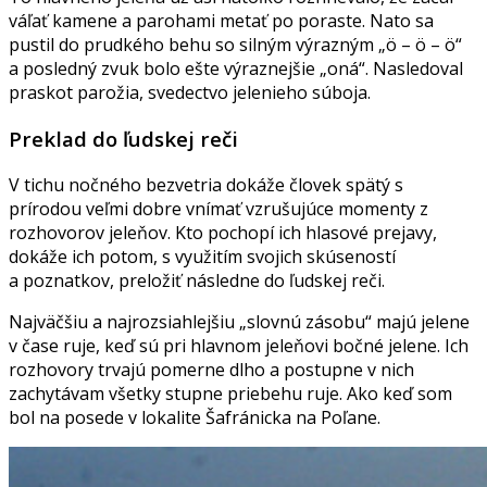
váľať kamene a parohami metať po poraste. Nato sa
pustil do prudkého behu so silným výrazným „ö – ö – ö“
a posledný zvuk bolo ešte výraznejšie „oná“. Nasledoval
praskot parožia, svedectvo jelenieho súboja.
Preklad do ľudskej reči
V tichu nočného bezvetria dokáže človek spätý s
prírodou veľmi dobre vnímať vzrušujúce momenty z
rozhovorov jeleňov. Kto pochopí ich hlasové prejavy,
dokáže ich potom, s využitím svojich skúseností
a poznatkov, preložiť následne do ľudskej reči.
Najväčšiu a najrozsiahlejšiu „slovnú zásobu“ majú jelene
v čase ruje, keď sú pri hlavnom jeleňovi bočné jelene. Ich
rozhovory trvajú pomerne dlho a postupne v nich
zachytávam všetky stupne priebehu ruje. Ako keď som
bol na posede v lokalite Šafránicka na Poľane.