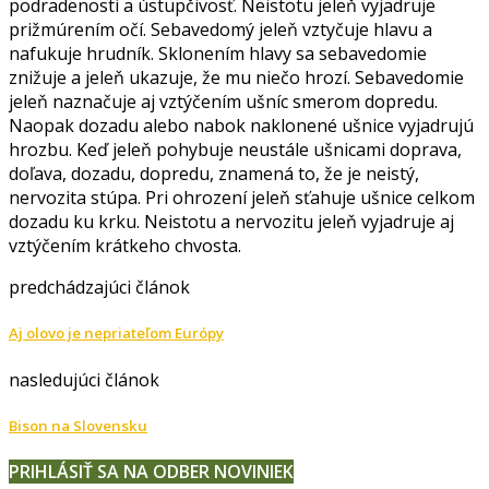
podradenosti a ústupčivosť. Neistotu jeleň vyjadruje
prižmúrením očí. Sebavedomý jeleň vztyčuje hlavu a
nafukuje hrudník. Sklonením hlavy sa sebavedomie
znižuje a jeleň ukazuje, že mu niečo hrozí. Sebavedomie
jeleň naznačuje aj vztýčením ušníc smerom dopredu.
Naopak dozadu alebo nabok naklonené ušnice vyjadrujú
hrozbu. Keď jeleň pohybuje neustále ušnicami doprava,
doľava, dozadu, dopredu, znamená to, že je neistý,
nervozita stúpa. Pri ohrození jeleň sťahuje ušnice celkom
dozadu ku krku. Neistotu a nervozitu jeleň vyjadruje aj
vztýčením krátkeho chvosta.
predchádzajúci článok
Aj olovo je nepriateľom Európy
nasledujúci článok
Bison na Slovensku
PRIHLÁSIŤ SA NA ODBER NOVINIEK