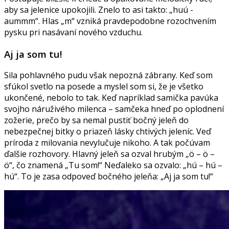
aby sa jelenice upokojili. Znelo to asi takto: „huú -
aummm“. Hlas „m“ vzniká pravdepodobne rozochvením
pysku pri nasávaní nového vzduchu.
Aj ja som tu!
Sila pohlavného pudu však nepozná zábrany. Keď som
sfúkol svetlo na posede a myslel som si, že je všetko
ukončené, nebolo to tak. Keď napríklad samička pavúka
svojho náruživého milenca – samčeka hneď po oplodnení
zožerie, prečo by sa nemal pustiť bočný jeleň do
nebezpečnej bitky o priazeň lásky chtivých jeleníc. Veď
príroda z milovania nevylučuje nikoho. A tak počúvam
ďalšie rozhovory. Hlavný jeleň sa ozval hrubým „ö – ö –
ö“, čo znamená „Tu som!“ Neďaleko sa ozvalo: „hú – hú –
hú“. To je zasa odpoveď bočného jeleňa: „Aj ja som tu!“