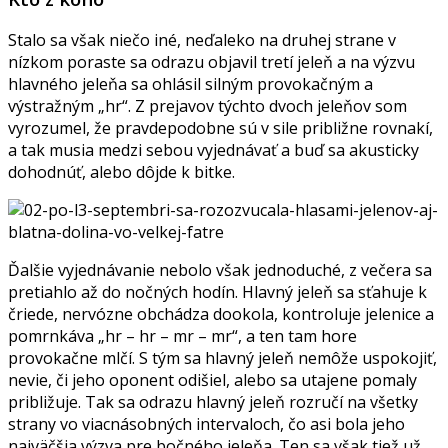
Stalo sa však niečo iné, neďaleko na druhej strane v
nízkom poraste sa odrazu objavil tretí jeleň a na výzvu
hlavného jeleňa sa ohlásil silným provokačným a
výstražným „hr“. Z prejavov týchto dvoch jeleňov som
vyrozumel, že pravdepodobne sú v sile približne rovnakí,
a tak musia medzi sebou vyjednávať a buď sa akusticky
dohodnúť, alebo dôjde k bitke.
Ďalšie vyjednávanie nebolo však jednoduché, z večera sa
pretiahlo až do nočných hodín. Hlavný jeleň sa sťahuje k
čriede, nervózne obchádza dookola, kontroluje jelenice a
pomrnkáva „hr – hr – mr – mr“, a ten tam hore
provokačne mlčí. S tým sa hlavný jeleň nemôže uspokojiť,
nevie, či jeho oponent odišiel, alebo sa utajene pomaly
približuje. Tak sa odrazu hlavný jeleň rozručí na všetky
strany vo viacnásobných intervaloch, čo asi bola jeho
najväčšia výzva pre bočného jeleňa. Ten sa však tiež už