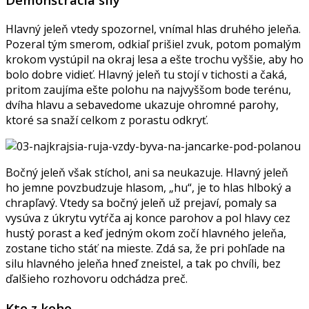
Hlavný jeleň vtedy spozornel, vnímal hlas druhého jeleňa.
Pozeral tým smerom, odkiaľ prišiel zvuk, potom pomalým
krokom vystúpil na okraj lesa a ešte trochu vyššie, aby ho
bolo dobre vidieť. Hlavný jeleň tu stojí v tichosti a čaká,
pritom zaujíma ešte polohu na najvyššom bode terénu,
dvíha hlavu a sebavedome ukazuje ohromné parohy,
ktoré sa snaží celkom z porastu odkryť.
Bočný jeleň však stíchol, ani sa neukazuje. Hlavný jeleň
ho jemne povzbudzuje hlasom, „hu“, je to hlas hlboký a
chrapľavý. Vtedy sa bočný jeleň už prejaví, pomaly sa
vysúva z úkrytu vytŕča aj konce parohov a pol hlavy cez
hustý porast a keď jedným okom zočí hlavného jeleňa,
zostane ticho stáť na mieste. Zdá sa, že pri pohľade na
silu hlavného jeleňa hneď zneistel, a tak po chvíli, bez
ďalšieho rozhovoru odchádza preč.
Kto z koho