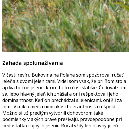
Záhada spolunažívania
V časti revíru Bukovina na Poľane som spozoroval ručať
jeleňa s dvomi jelenicami. Videl som však, že pri ňom stoja
aj dva bočné jelene, ktoré boli o čosi slabšie. Čudoval som
sa, lebo hlavný jeleň ich znášal a oni rešpektovali jeho
dominantnosť. Keď on prechádzal s jelenicami, oni šli za
nimi. Vznikla medzi nimi akási tolerantnosť a rešpekt.
Možno si už predtým vytvorili dohovorom také
podmienky v akých práve prežívajú, pravdepodobne pri
nedostatku rujných jeleníc. Ručal vždy len hlavný jeleň.