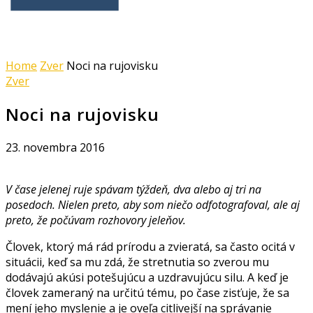
Home
Zver
Noci na rujovisku
Zver
Noci na rujovisku
23. novembra 2016
V čase jelenej ruje spávam týždeň, dva alebo aj tri na
posedoch. Nielen preto, aby som niečo odfotografoval, ale aj
preto, že počúvam rozhovory jeleňov.
Človek, ktorý má rád prírodu a zvieratá, sa často ocitá v
situácii, keď sa mu zdá, že stretnutia so zverou mu
dodávajú akúsi potešujúcu a uzdravujúcu silu. A keď je
človek zameraný na určitú tému, po čase zisťuje, že sa
mení jeho myslenie a je oveľa citlivejší na správanie