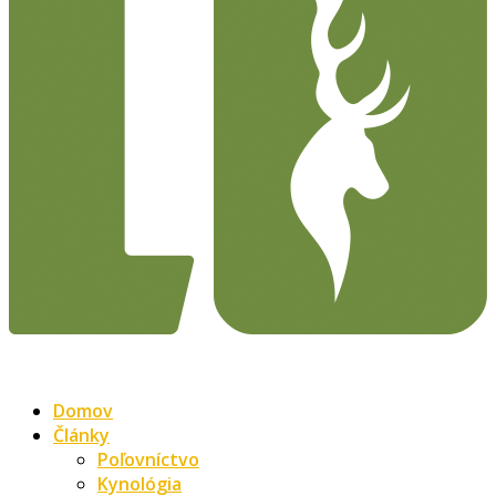
Domov
Články
Poľovníctvo
Kynológia