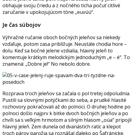
obhajuje svoju čriedu a z nočného ticha počuť citlivé
zaručanie v upokojujúcom tóne „euvúú“.
Je čas súbojov
Výhražné ručanie oboch bočných jeleňov sa niekedy
vzďaľuje, potom zasa približuje. Neustále chodia hore –
dolu. Keď sa bočné jelene vzdialia, hlavný jeleň to
komentuje krátkym melodickým jednoduchým „e – é“. To
znamená: „Dobre je!“ No nebolo dobre.
Rozprava troch jeleňov sa začala o pol tretej odpoludnia.
Pustili sa slovnými potýčkami do seba, a prudké hlasité
rozhovory pokračovali až do polnoci. O druhej hodine po
polnoci došlo najprv k bitke dvoch bočných jeleňov a po
chvíli sa s veľkým hrmotom a silným hlasom „oúa“ pripojil
hlavný jeleň. Zem dunela od dvanástich ratíc a klepot
troch párov parožia sa roznášal ďaleko po Šafránicke.