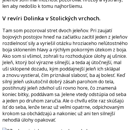
len aby nedošlo k tomu najhoršiemu.
V revíri Dolinka v Stolických vrchoch.
Tam som pozoroval stret dvoch jeleňov. Pri zaujatí
bojových postojov hneď na začiatku zacítil jeden z jeleňov
rozdielnosť sily a vyriešil otázku hroziaceho neľútostného
boja sklonením hlavy a rýchlym pokorným útekom z boja.
Ako som si všimol, zohrali tu rozhodujúce úlohy aj ušnice.
Jeleň, ktorý bol výrazne silnejší, a teda aj útočnejší, mal
uši sklopené dozadu, kým poddajnejší jeleň ich sklápal
a znovu vystieral, čím priznával slabosť, ba aj bolesť. Keď
silný jeleň uskutočnil dobrý zásah parohom do tela,
postihnutý jeleň zdvihol uši rovno hore, čo znamená
koniec bitky, poddávam sa. Jelene vtedy odstúpia od seba
a jeden po druhom zaručia. Ale o chvíľu ešte raz skúšajú
ísť do seba, lenže teraz už veľmi opatrne, odpichovaným
krokom sa obchádzajú a nakoniec už ani ten silnejší
nehodlá úlohy opakovať.