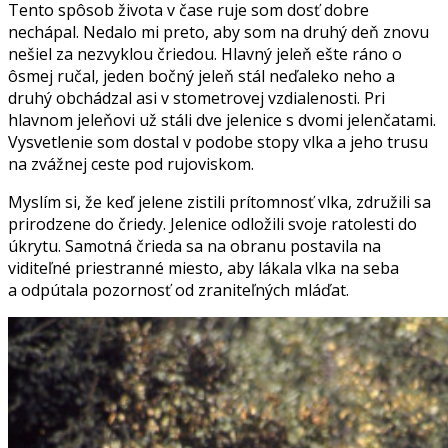
Tento spôsob života v čase ruje som dosť dobre
nechápal. Nedalo mi preto, aby som na druhý deň znovu
nešiel za nezvyklou čriedou. Hlavný jeleň ešte ráno o
ôsmej ručal, jeden bočný jeleň stál neďaleko neho a
druhý obchádzal asi v stometrovej vzdialenosti. Pri
hlavnom jeleňovi už stáli dve jelenice s dvomi jelenčatami.
Vysvetlenie som dostal v podobe stopy vlka a jeho trusu
na zvážnej ceste pod rujoviskom.
Myslím si, že keď jelene zistili prítomnosť vlka, združili sa
prirodzene do čriedy. Jelenice odložili svoje ratolesti do
úkrytu. Samotná črieda sa na obranu postavila na
viditeľné priestranné miesto, aby lákala vlka na seba
a odpútala pozornosť od zraniteľných mláďat.