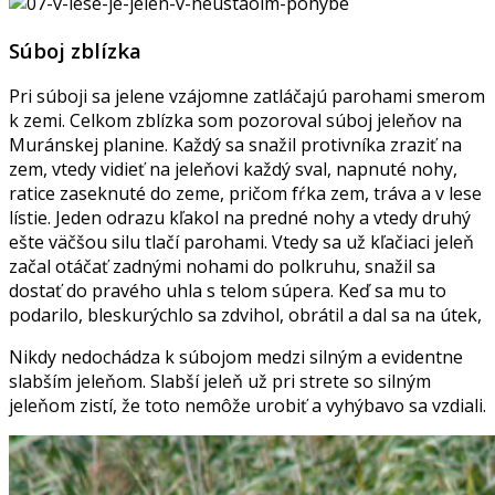
Súboj zblízka
Pri súboji sa jelene vzájomne zatláčajú parohami smerom
k zemi. Celkom zblízka som pozoroval súboj jeleňov na
Muránskej planine. Každý sa snažil protivníka zraziť na
zem, vtedy vidieť na jeleňovi každý sval, napnuté nohy,
ratice zaseknuté do zeme, pričom fŕka zem, tráva a v lese
lístie. Jeden odrazu kľakol na predné nohy a vtedy druhý
ešte väčšou silu tlačí parohami. Vtedy sa už kľačiaci jeleň
začal otáčať zadnými nohami do polkruhu, snažil sa
dostať do pravého uhla s telom súpera. Keď sa mu to
podarilo, bleskurýchlo sa zdvihol, obrátil a dal sa na útek,
Nikdy nedochádza k súbojom medzi silným a evidentne
slabším jeleňom. Slabší jeleň už pri strete so silným
jeleňom zistí, že toto nemôže urobiť a vyhýbavo sa vzdiali.