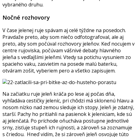
vybraného druhu.
Nočné rozhovory
V čase jelenej ruje spávam aj celé týždne na posedoch.
Pravdaže preto, aby som niečo odfotografoval, ale aj
preto, aby som počúval rozhovory jeleňov. Keď nocujem v
centre rujoviska, počúvam vášnivé debaty hlavného
jeleňa s vedľajšími jeleňmi. Vtedy sa potichu vysuniem zo
spacieho vaku, zasvietim na posede malú baterku,
otváram zošit, vyberiem pero a všetko zapisujem.
Na začiatku ruje jeleň kráča po lese aj počas dňa,
vyhľadáva cestičky jeleníc, pri chôdzi má sklonenú hlavu a
nosom nízko nad zemou sleduje ich stopy. Jeleň je zdatný,
starší. Pachy ho pritiahli na pasienok k jeleniciam, kde sú
aj jelenčatá. Po príchode oňucháva postupne jednotlivé
srny, zisťuje stupeň ich rujnosti, a zároveň sa zoznamuje
s čriedou. Hneď vidím, že si zároveň jeleň osvojuje túto