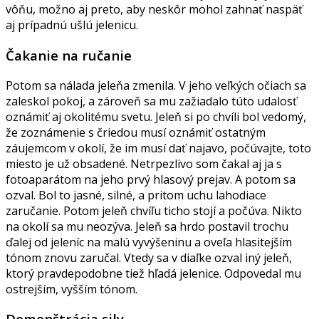
vôňu, možno aj preto, aby neskôr mohol zahnať naspäť
aj prípadnú ušlú jelenicu.
Čakanie na ručanie
Potom sa nálada jeleňa zmenila. V jeho veľkých očiach sa
zaleskol pokoj, a zároveň sa mu zažiadalo túto udalosť
oznámiť aj okolitému svetu. Jeleň si po chvíli bol vedomý,
že zoznámenie s čriedou musí oznámiť ostatným
záujemcom v okolí, že im musí dať najavo, počúvajte, toto
miesto je už obsadené. Netrpezlivo som čakal aj ja s
fotoaparátom na jeho prvý hlasový prejav. A potom sa
ozval. Bol to jasné, silné, a pritom uchu lahodiace
zaručanie. Potom jeleň chvíľu ticho stojí a počúva. Nikto
na okolí sa mu neozýva. Jeleň sa hrdo postavil trochu
ďalej od jeleníc na malú vyvýšeninu a oveľa hlasitejším
tónom znovu zaručal. Vtedy sa v diaľke ozval iný jeleň,
ktorý pravdepodobne tiež hľadá jelenice. Odpovedal mu
ostrejším, vyšším tónom.
Demonštrácia sily