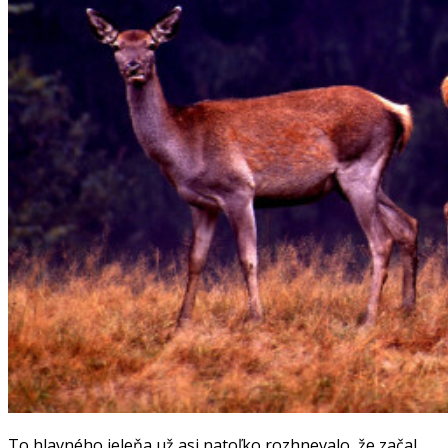
To hlavného jeleňa už asi natoľko rozhnevalo, že začal