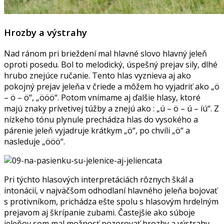
Hrozby a výstrahy
Nad ránom pri brieždení mal hlavné slovo hlavný jeleň
oproti posedu. Bol to melodický, úspešný prejav sily, dlhé
hrubo znejúce ručanie. Tento hlas vyznieva aj ako
pokojný prejav jeleňa v čriede a môžem ho vyjadriť ako „ö
– ö – ö“, „ööö“. Potom vnímame aj ďalšie hlasy, ktoré
majú znaky prívetivej túžby a znejú ako : „ú – ö – ú – íú“. Z
nízkeho tónu plynule prechádza hlas do vysokého a
párenie jeleň vyjadruje krátkym „ö“, po chvíli „ö“ a
nasleduje „ööö“.
Pri týchto hlasových interpretáciách rôznych škál a
intonácií, v najväčšom odhodlaní hlavného jeleňa bojovať
s protivníkom, prichádza ešte spolu s hlasovým hrdelným
prejavom aj škrípanie zubami. Častejšie ako súboje
jeleňov som mal možnosť pozorovať hrozby a výstrahy,