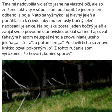
Tma mi nedovolila vidieť to jasne na vlastné oči, ale zo
zníženej aktivity v súboji som pochopil, že jeden jeleň
odbehol z boja. Nato sa vyšmykol aj hlavný jeleň a
ponáhľal sa k čriede, aby mu ten ušlý bočný jeleň
neobsadil jelenice. Na bojisku zostal jeden bočný jeleň a
zaujal svoje pôvodné stanovisko, odkiaľ sa hneď aj ozval
ťahavým hlasom neúspešného a znovu hľadajúceho
jeleňa „a – á – a“, a potom len „a“. Po chvíli ticha sa znovu
krátko ozval pokorným „ó“. Z tohto ručania som
vyrozumel, že hovorí „koniec sporov“.