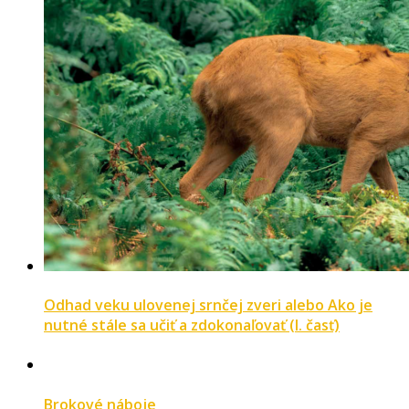
Odhad veku ulovenej srnčej zveri alebo Ako je
nutné stále sa učiť a zdokonaľovať (I. časť)
Brokové náboje