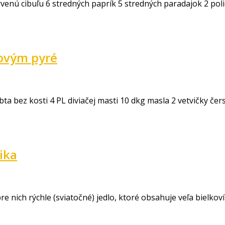
venú cibuľu 6 stredných paprík 5 stredných paradajok 2 poli
rovým pyré
a bez kosti 4 PL diviačej masti 10 dkg masla 2 vetvičky čer
ika
ich rýchle (sviatočné) jedlo, ktoré obsahuje veľa bielko