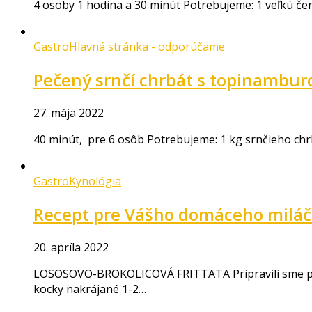
4 osoby 1 hodina a 30 minút Potrebujeme: 1 veľkú čer
Gastro
Hlavná stránka - odporúčame
Pečený srnčí chrbát s topinambu
27. mája 2022
40 minút, pre 6 osôb Potrebujeme: 1 kg srnčieho chrbt
Gastro
Kynológia
Recept pre Vášho domáceho miláč
20. apríla 2022
LOSOSOVO-BROKOLICOVÁ FRITTATA Pripravili sme pre n
kocky nakrájané 1-2…