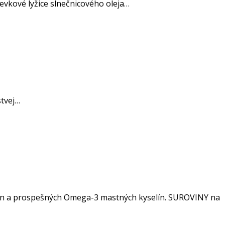
evkové lyžice slnečnicového oleja…
stvej…
vín a prospešných Omega-3 mastných kyselín. SUROVINY na