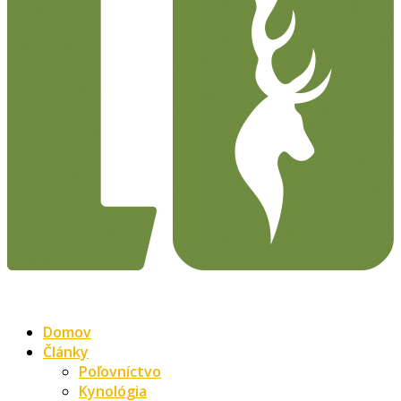
Domov
Články
Poľovníctvo
Kynológia