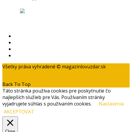
Obchodné podmienky
Odstúpenie od zmluvy a reklamačný poriadok
Zásady ochrany osobných údajov
Kontakt
Všetky práva vyhradené © magazinlovuzdar.sk
Back To Top
Táto stránka používa cookies pre poskytnutie čo
najlepších služieb pre Vás. Používaním stránky
vyjadrujete súhlas s používaním cookies.
Nastavenia
AKCEPTOVAT
Close