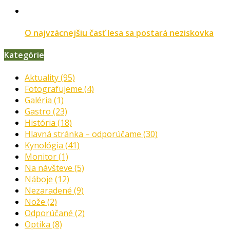
O najvzácnejšiu časť lesa sa postará neziskovka
Kategórie
Aktuality
(95)
Fotografujeme
(4)
Galéria
(1)
Gastro
(23)
História
(18)
Hlavná stránka – odporúčame
(30)
Kynológia
(41)
Monitor
(1)
Na návšteve
(5)
Náboje
(12)
Nezaradené
(9)
Nože
(2)
Odporúčané
(2)
Optika
(8)