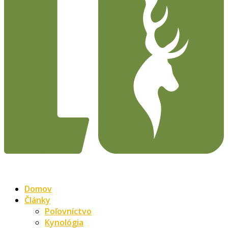
Domov
Články
Poľovníctvo
Kynológia