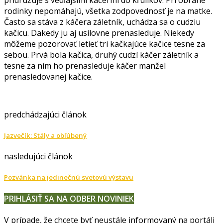
rodinky nepomáhajú, všetka zodpovednosť je na matke.
Často sa stáva z káčera záletník, uchádza sa o cudziu
kačicu. Dakedy ju aj usilovne prenasleduje. Niekedy
môžeme pozorovať letieť tri kačkajúce kačice tesne za
sebou. Prvá bola kačica, druhý cudzí káčer záletník a
tesne za ním ho prenasleduje káčer manžel
prenasledovanej kačice.
predchádzajúci článok
Jazvečík: Stály a obľúbený
nasledujúci článok
Pozvánka na jedinečnú svetovú výstavu
PRIHLÁSIŤ SA NA ODBER NOVINIEK
V prípade, že chcete byť neustále informovaný na portáli