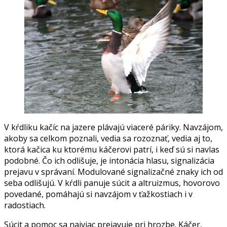
V kŕdliku kačíc na jazere plávajú viaceré páriky. Navzájom,
akoby sa celkom poznali, vedia sa rozoznať, vedia aj to,
ktorá kačica ku ktorému káčerovi patrí, i keď sú si navlas
podobné. Čo ich odlišuje, je intonácia hlasu, signalizácia
prejavu v správaní. Modulované signalizačné znaky ich od
seba odlišujú. V kŕdli panuje súcit a altruizmus, hovorovo
povedané, pomáhajú si navzájom v ťažkostiach i v
radostiach.
Súcit a pomoc sa najviac prejavuje pri hrozbe. Káčer,