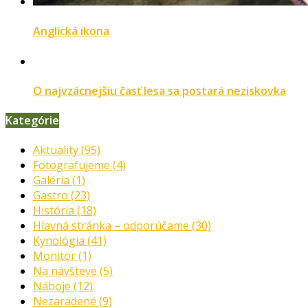
Anglická ikona
O najvzácnejšiu časť lesa sa postará neziskovka
Kategórie
Aktuality
(95)
Fotografujeme
(4)
Galéria
(1)
Gastro
(23)
História
(18)
Hlavná stránka – odporúčame
(30)
Kynológia
(41)
Monitor
(1)
Na návšteve
(5)
Náboje
(12)
Nezaradené
(9)