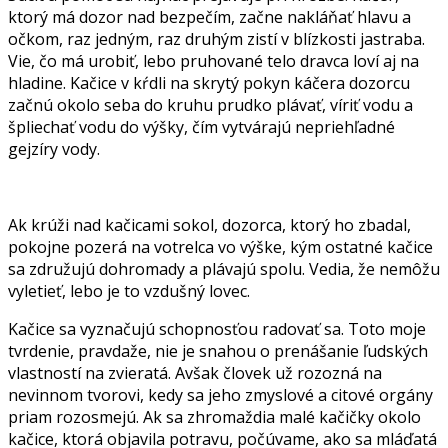
ktorý má dozor nad bezpečím, začne nakláňať hlavu a
očkom, raz jedným, raz druhým zistí v blízkosti jastraba.
Vie, čo má urobiť, lebo pruhované telo dravca loví aj na
hladine. Kačice v kŕdli na skrytý pokyn káčera dozorcu
začnú okolo seba do kruhu prudko plávať, víriť vodu a
špliechať vodu do výšky, čím vytvárajú nepriehľadné
gejzíry vody.
Ak krúži nad kačicami sokol, dozorca, ktorý ho zbadal,
pokojne pozerá na votrelca vo výške, kým ostatné kačice
sa združujú dohromady a plávajú spolu. Vedia, že nemôžu
vyletieť, lebo je to vzdušný lovec.
Kačice sa vyznačujú schopnosťou radovať sa. Toto moje
tvrdenie, pravdaže, nie je snahou o prenášanie ľudských
vlastností na zvieratá. Avšak človek už rozozná na
nevinnom tvorovi, kedy sa jeho zmyslové a citové orgány
priam rozosmejú. Ak sa zhromaždia malé kačičky okolo
kačice, ktorá objavila potravu, počúvame, ako sa mláďatá