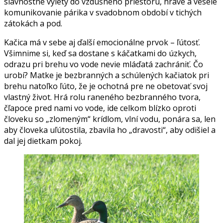
slávnostné výlety do vzdušného priestoru, hravé a veselé
komunikovanie párika v svadobnom období v tichých
zátokách a pod.
Kačica má v sebe aj ďalší emocionálne prvok – ľútosť.
Všimnime si, keď sa dostane s káčatkami do úzkych,
odrazu pri brehu vo vode nevie mláďatá zachrániť. Čo
urobí? Matke je bezbranných a schúlených kačiatok pri
brehu natoľko ľúto, že je ochotná pre ne obetovať svoj
vlastný život. Hrá rolu raneného bezbranného tvora,
čľapoce pred nami vo vode, ide celkom blízko oproti
človeku so „zlomeným“ krídlom, vlní vodu, ponára sa, len
aby človeka uľútostila, zbavila ho „dravosti“, aby odišiel a
dal jej dietkam pokoj.