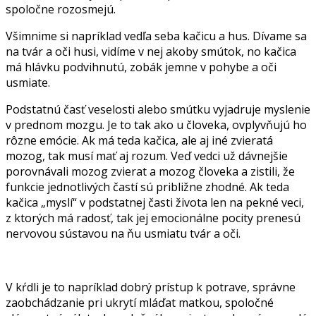
spoločne rozosmejú.
Všimnime si napríklad vedľa seba kačicu a hus. Dívame sa
na tvár a oči husi, vidíme v nej akoby smútok, no kačica
má hlávku podvihnutú, zobák jemne v pohybe a oči
usmiate.
Podstatnú časť veselosti alebo smútku vyjadruje myslenie
v prednom mozgu. Je to tak ako u človeka, ovplyvňujú ho
rôzne emócie. Ak má teda kačica, ale aj iné zvieratá
mozog, tak musí mať aj rozum. Veď vedci už dávnejšie
porovnávali mozog zvierat a mozog človeka a zistili, že
funkcie jednotlivých častí sú približne zhodné. Ak teda
kačica „myslí“ v podstatnej časti života len na pekné veci,
z ktorých má radosť, tak jej emocionálne pocity prenesú
nervovou sústavou na ňu usmiatu tvár a oči.
V kŕdli je to napríklad dobrý prístup k potrave, správne
zaobchádzanie pri ukrytí mláďat matkou, spoločné