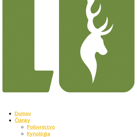
Domov
Články
Poľovníctvo
Kynológia