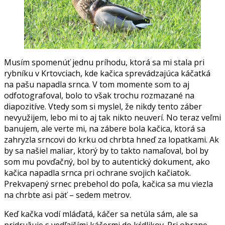
Musím spomenúť jednu príhodu, ktorá sa mi stala pri
rybníku v Krtovciach, kde kačica sprevádzajúca káčatká
na pašu napadla srnca. V tom momente som to aj
odfotografoval, bolo to však trochu rozmazané na
diapozitíve. Vtedy som si myslel, že nikdy tento záber
nevyužijem, lebo mi to aj tak nikto neuverí. No teraz veľmi
banujem, ale verte mi, na zábere bola kačica, ktorá sa
zahryzla srncovi do krku od chrbta hneď za lopatkami. Ak
by sa našiel maliar, ktorý by to takto namaľoval, bol by
som mu povďačný, bol by to autentický dokument, ako
kačica napadla srnca pri ochrane svojich kačiatok.
Prekvapený srnec prebehol do poľa, kačica sa mu viezla
na chrbte asi päť – sedem metrov.
Keď kačka vodí mláďatá, káčer sa netúla sám, ale sa
pridružuje s vedľajšími káčermi do kŕdlikov. Pri obrane