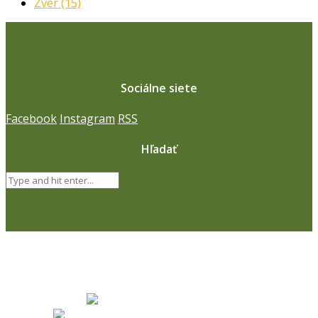
Zver
(15)
Sociálne siete
Facebook
Instagram
RSS
Hľadať
Naši partneri