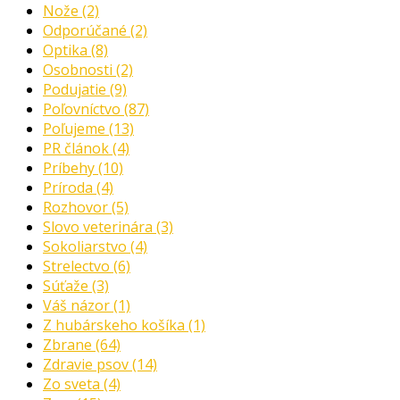
Nože
(2)
Odporúčané
(2)
Optika
(8)
Osobnosti
(2)
Podujatie
(9)
Poľovníctvo
(87)
Poľujeme
(13)
PR článok
(4)
Príbehy
(10)
Príroda
(4)
Rozhovor
(5)
Slovo veterinára
(3)
Sokoliarstvo
(4)
Strelectvo
(6)
Súťaže
(3)
Váš názor
(1)
Z hubárskeho košíka
(1)
Zbrane
(64)
Zdravie psov
(14)
Zo sveta
(4)