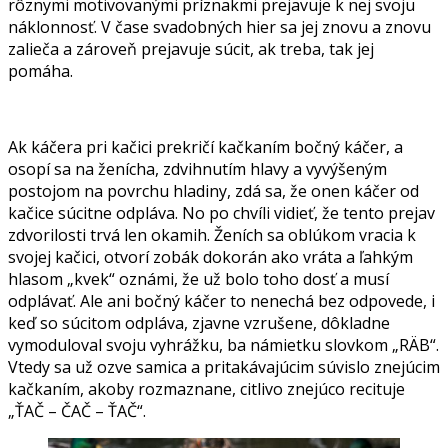
rôznymi motivovanými príznakmi prejavuje k nej svoju
náklonnosť. V čase svadobných hier sa jej znovu a znovu
zalieča a zároveň prejavuje súcit, ak treba, tak jej
pomáha.
Ak káčera pri kačici prekričí kačkaním bočný káčer, a
osopí sa na ženícha, zdvihnutím hlavy a vyvýšeným
postojom na povrchu hladiny, zdá sa, že onen káčer od
kačice súcitne odpláva. No po chvíli vidieť, že tento prejav
zdvorilosti trvá len okamih. Ženích sa oblúkom vracia k
svojej kačici, otvorí zobák dokorán ako vráta a ľahkým
hlasom „kvek“ oznámi, že už bolo toho dosť a musí
odplávať. Ale ani bočný káčer to nenechá bez odpovede, i
keď so súcitom odpláva, zjavne vzrušene, dôkladne
vymoduloval svoju vyhrážku, ba námietku slovkom „RÄB“.
Vtedy sa už ozve samica a pritakávajúcim súvislo znejúcim
kačkaním, akoby rozmaznane, citlivo znejúco recituje
„ŤAČ – ČAČ – ŤAČ“.