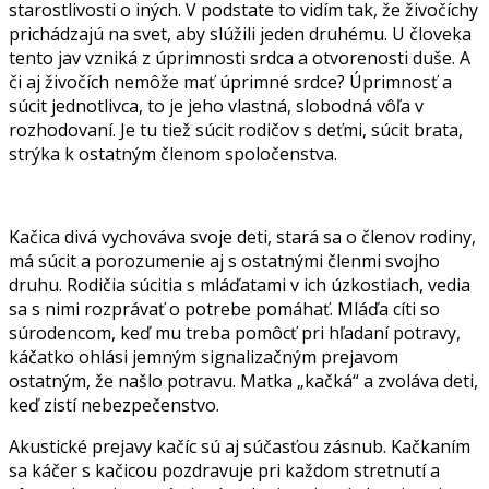
starostlivosti o iných. V podstate to vidím tak, že živočíchy
prichádzajú na svet, aby slúžili jeden druhému. U človeka
tento jav vzniká z úprimnosti srdca a otvorenosti duše. A
či aj živočích nemôže mať úprimné srdce? Úprimnosť a
súcit jednotlivca, to je jeho vlastná, slobodná vôľa v
rozhodovaní. Je tu tiež súcit rodičov s deťmi, súcit brata,
strýka k ostatným členom spoločenstva.
Kačica divá vychováva svoje deti, stará sa o členov rodiny,
má súcit a porozumenie aj s ostatnými členmi svojho
druhu. Rodičia súcitia s mláďatami v ich úzkostiach, vedia
sa s nimi rozprávať o potrebe pomáhať. Mláďa cíti so
súrodencom, keď mu treba pomôcť pri hľadaní potravy,
káčatko ohlási jemným signalizačným prejavom
ostatným, že našlo potravu. Matka „kačká“ a zvoláva deti,
keď zistí nebezpečenstvo.
Akustické prejavy kačíc sú aj súčasťou zásnub. Kačkaním
sa káčer s kačicou pozdravuje pri každom stretnutí a