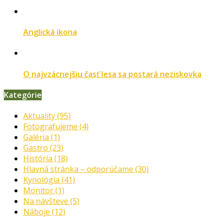
Anglická ikona
O najvzácnejšiu časť lesa sa postará neziskovka
Kategórie
Aktuality
(95)
Fotografujeme
(4)
Galéria
(1)
Gastro
(23)
História
(18)
Hlavná stránka – odporúčame
(30)
Kynológia
(41)
Monitor
(1)
Na návšteve
(5)
Náboje
(12)