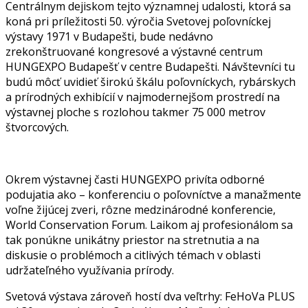
Centrálnym dejiskom tejto významnej udalosti, ktorá sa
koná pri príležitosti 50. výročia Svetovej poľovníckej
výstavy 1971 v Budapešti, bude nedávno
zrekonštruované kongresové a výstavné centrum
HUNGEXPO Budapešť v centre Budapešti. Návštevníci tu
budú môcť uvidieť širokú škálu poľovníckych, rybárskych
a prírodných exhibícií v najmodernejšom prostredí na
výstavnej ploche s rozlohou takmer 75 000 metrov
štvorcových.
Okrem výstavnej časti HUNGEXPO privíta odborné
podujatia ako – konferenciu o poľovníctve a manažmente
voľne žijúcej zveri, rôzne medzinárodné konferencie,
World Conservation Forum. Laikom aj profesionálom sa
tak ponúkne unikátny priestor na stretnutia a na
diskusie o problémoch a citlivých témach v oblasti
udržateľného využívania prírody.
Svetová výstava zároveň hostí dva veľtrhy: FeHoVa PLUS