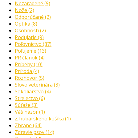
Nezaradené
(9)
Nože
(2)
Odporúčané
(2)
Optika
(8)
Osobnosti
(2)
Podujatie
(9)
Poľovníctvo
(87)
Poľujeme
(13)
PR článok
(4)
Príbehy
(10)
Príroda
(4)
Rozhovor
(5)
Slovo veterinára
(3)
Sokoliarstvo
(4)
Strelectvo
(6)
Súťaže
(3)
Váš názor
(1)
Z hubárskeho košíka
(1)
Zbrane
(64)
Zdravie psov
(14)