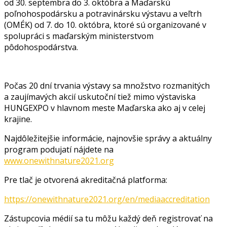
od 30. septembra do 3. októbra a Maďarskú
poľnohospodársku a potravinársku výstavu a veľtrh
(OMÉK) od 7. do 10. októbra, ktoré sú organizované v
spolupráci s maďarským ministerstvom
pôdohospodárstva.
Počas 20 dní trvania výstavy sa množstvo rozmanitých
a zaujímavých akcií uskutoční tiež mimo výstaviska
HUNGEXPO v hlavnom meste Maďarska ako aj v celej
krajine.
Najdôležitejšie informácie, najnovšie správy a aktuálny
program podujatí nájdete na
www.onewithnature2021.org
Pre tlač je otvorená akreditačná platforma:
https://onewithnature2021.org/en/mediaaccreditation
Zástupcovia médií sa tu môžu každý deň registrovať na