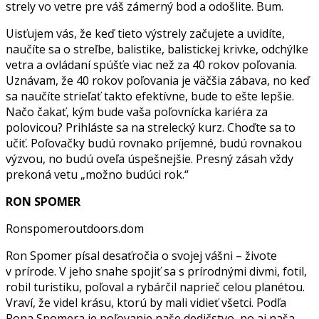
strely vo vetre pre váš zámerný bod a odošlite. Bum.
Uisťujem vás, že keď tieto výstrely začujete a uvidíte,
naučíte sa o streľbe, balistike, balistickej krivke, odchýlke
vetra a ovládaní spúšťe viac než za 40 rokov poľovania.
Uznávam, že 40 rokov poľovania je väčšia zábava, no keď
sa naučíte strieľať takto efektívne, bude to ešte lepšie.
Načo čakať, kým bude vaša poľovnícka kariéra za
polovicou? Prihláste sa na strelecký kurz. Choďte sa to
učiť. Poľovačky budú rovnako príjemné, budú rovnakou
výzvou, no budú oveľa úspešnejšie. Presný zásah vždy
prekoná vetu „možno budúci rok.“
RON SPOMER
Ronspomeroutdoors.dom
Ron Spomer písal desaťročia o svojej vášni – živote
v prírode. V jeho snahe spojiť sa s prírodnými divmi, fotil,
robil turistiku, poľoval a rybárčil naprieč celou planétou.
Vraví, že videl krásu, ktorú by mali vidieť všetci. Podľa
Rona Spomera je poľovanie naše dedičstvo, no aj naša