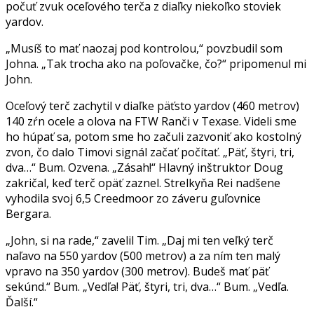
počuť zvuk oceľového terča z diaľky niekoľko stoviek
yardov.
„Musíš to mať naozaj pod kontrolou,“ povzbudil som
Johna. „Tak trocha ako na poľovačke, čo?“ pripomenul mi
John.
Oceľový terč zachytil v diaľke päťsto yardov (460 metrov)
140 zŕn ocele a olova na FTW Ranči v Texase. Videli sme
ho húpať sa, potom sme ho začuli zazvoniť ako kostolný
zvon, čo dalo Timovi signál začať počítať. „Päť, štyri, tri,
dva…“ Bum. Ozvena. „Zásah!“ Hlavný inštruktor Doug
zakričal, keď terč opäť zaznel. Strelkyňa Rei nadšene
vyhodila svoj 6,5 Creedmoor zo záveru guľovnice
Bergara.
„John, si na rade,“ zavelil Tim. „Daj mi ten veľký terč
naľavo na 550 yardov (500 metrov) a za ním ten malý
vpravo na 350 yardov (300 metrov). Budeš mať päť
sekúnd.“ Bum. „Vedľa! Päť, štyri, tri, dva…“ Bum. „Vedľa.
Ďalší.“