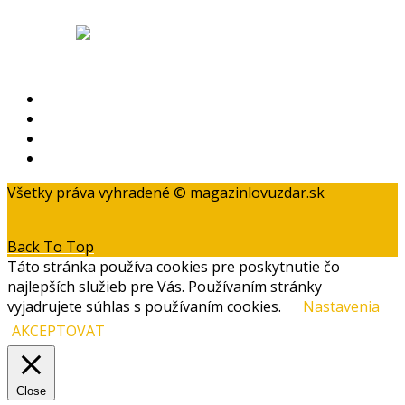
Obchodné podmienky
Odstúpenie od zmluvy a reklamačný poriadok
Zásady ochrany osobných údajov
Kontakt
Všetky práva vyhradené © magazinlovuzdar.sk
Back To Top
Táto stránka používa cookies pre poskytnutie čo
najlepších služieb pre Vás. Používaním stránky
vyjadrujete súhlas s používaním cookies.
Nastavenia
AKCEPTOVAT
Close