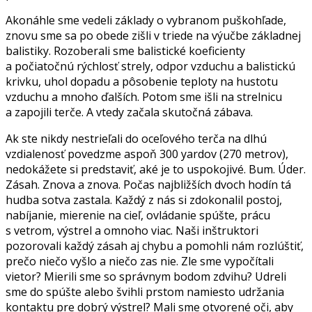
Akonáhle sme vedeli základy o vybranom puškohľade,
znovu sme sa po obede zišli v triede na výučbe základnej
balistiky. Rozoberali sme balistické koeficienty
a počiatočnú rýchlosť strely, odpor vzduchu a balistickú
krivku, uhol dopadu a pôsobenie teploty na hustotu
vzduchu a mnoho ďalších. Potom sme išli na strelnicu
a zapojili terče. A vtedy začala skutočná zábava.
Ak ste nikdy nestrieľali do oceľového terča na dlhú
vzdialenosť povedzme aspoň 300 yardov (270 metrov),
nedokážete si predstaviť, aké je to uspokojivé. Bum. Úder.
Zásah. Znova a znova. Počas najbližších dvoch hodín tá
hudba sotva zastala. Každý z nás si zdokonalil postoj,
nabíjanie, mierenie na cieľ, ovládanie spúšte, prácu
s vetrom, výstrel a omnoho viac. Naši inštruktori
pozorovali každý zásah aj chybu a pomohli nám rozlúštiť,
prečo niečo vyšlo a niečo zas nie. Zle sme vypočítali
vietor? Mierili sme so správnym bodom zdvihu? Udreli
sme do spúšte alebo švihli prstom namiesto udržania
kontaktu pre dobrý výstrel? Mali sme otvorené oči, aby