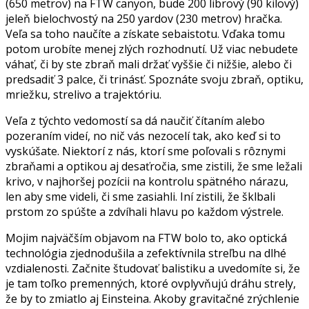
(650 metrov) na FTW canyon, bude 200 librový (90 kilový)
jeleň bielochvostý na 250 yardov (230 metrov) hračka.
Veľa sa toho naučíte a získate sebaistotu. Vďaka tomu
potom urobíte menej zlých rozhodnutí. Už viac nebudete
váhať, či by ste zbraň mali držať vyššie či nižšie, alebo či
predsadiť 3 palce, či trinásť. Spoznáte svoju zbraň, optiku,
mriežku, strelivo a trajektóriu.
Veľa z týchto vedomostí sa dá naučiť čítaním alebo
pozeraním videí, no nič vás nezocelí tak, ako keď si to
vyskúšate. Niektorí z nás, ktorí sme poľovali s rôznymi
zbraňami a optikou aj desaťročia, sme zistili, že sme ležali
krivo, v najhoršej pozícii na kontrolu spätného nárazu,
len aby sme videli, či sme zasiahli. Iní zistili, že šklbali
prstom zo spúšte a zdvíhali hlavu po každom výstrele.
Mojim najväčším objavom na FTW bolo to, ako optická
technológia zjednodušila a zefektívnila streľbu na dlhé
vzdialenosti. Začnite študovať balistiku a uvedomíte si, že
je tam toľko premenných, ktoré ovplyvňujú dráhu strely,
že by to zmiatlo aj Einsteina. Akoby gravitačné zrýchlenie