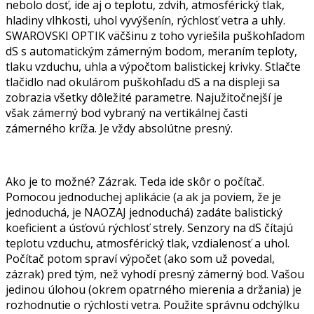
nebolo dosť, ide aj o teplotu, zdvih, atmosférický tlak,
hladiny vlhkosti, uhol vyvýšenín, rýchlosť vetra a uhly.
SWAROVSKI OPTIK väčšinu z toho vyriešila puškohľadom
dS s automatickým zámerným bodom, meraním teploty,
tlaku vzduchu, uhla a výpočtom balistickej krivky. Stlačte
tlačidlo nad okulárom puškohľadu dS a na displeji sa
zobrazia všetky dôležité parametre. Najužitočnejší je
však zámerný bod vybraný na vertikálnej časti
zámerného kríža. Je vždy absolútne presný.
Ako je to možné? Zázrak. Teda ide skôr o počítač.
Pomocou jednoduchej aplikácie (a ak ja poviem, že je
jednoduchá, je NAOZAJ jednoduchá) zadáte balistický
koeficient a úsťovú rýchlosť strely. Senzory na dS čítajú
teplotu vzduchu, atmosférický tlak, vzdialenosť a uhol.
Počítač potom spraví výpočet (ako som už povedal,
zázrak) pred tým, než vyhodí presný zámerný bod. Vašou
jedinou úlohou (okrem opatrného mierenia a držania) je
rozhodnutie o rýchlosti vetra. Použite správnu odchýlku