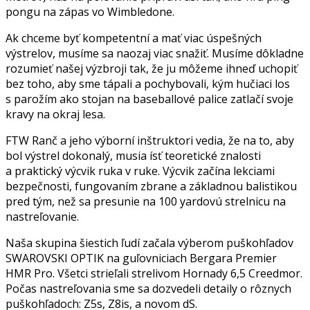
pongu na zápas vo Wimbledone.
Ak chceme byť kompetentní a mať viac úspešných
výstrelov, musíme sa naozaj viac snažiť. Musíme dôkladne
rozumieť našej výzbroji tak, že ju môžeme ihneď uchopiť
bez toho, aby sme tápali a pochybovali, kým hučiaci los
s parožím ako stojan na baseballové palice zatlačí svoje
kravy na okraj lesa.
FTW Ranč a jeho výborní inštruktori vedia, že na to, aby
bol výstrel dokonalý, musia ísť teoretické znalosti
a praktický výcvik ruka v ruke. Výcvik začína lekciami
bezpečnosti, fungovaním zbrane a základnou balistikou
pred tým, než sa presunie na 100 yardovú strelnicu na
nastreľovanie.
Naša skupina šiestich ľudí začala výberom puškohľadov
SWAROVSKI OPTIK na guľovniciach Bergara Premier
HMR Pro. Všetci strieľali strelivom Hornady 6,5 Creedmor.
Počas nastreľovania sme sa dozvedeli detaily o rôznych
puškohľadoch: Z5s, Z8is, a novom dS.