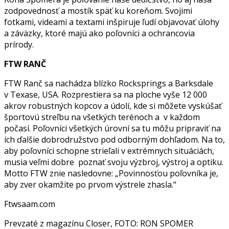
zodpovednosť a mostík späť ku koreňom. Svojimi
fotkami, videami a textami inšpiruje ľudí objavovať úlohy
a záväzky, ktoré majú ako poľovníci a ochrancovia
prírody.
FTW RANČ
FTW Ranč sa nachádza blízko Rocksprings a Barksdale
v Texase, USA. Rozprestiera sa na ploche vyše 12 000
akrov robustných kopcov a údolí, kde si môžete vyskúšať
športovú streľbu na všetkých terénoch a v každom
počasí. Poľovníci všetkých úrovní sa tu môžu pripraviť na
ich ďalšie dobrodružstvo pod odborným dohľadom. Na to,
aby poľovníci schopne strieľali v extrémnych situáciách,
musia veľmi dobre poznať svoju výzbroj, výstroj a optiku.
Motto FTW znie nasledovne: „Povinnosťou poľovníka je,
aby zver okamžite po prvom výstrele zhasla.“
Ftwsaam.com
Prevzaté z magazínu Closer, FOTO: RON SPOMER