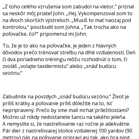
„Z toho celého vzrušenia som zabudol na vietor,“ priznal
sa neskôr môj priateľ John. „Hej. Vykompenzoval som to
na dvoch skorších výstreloch. „Musíš to mať naozaj pod
kontrolou,“ povzbudil som Johna. „Tak trocha ako na
poľovačke, čo?“ pripomenul mi John.
To, že je to ako na poľovačke, je jeden z hlavných
dôvodov prečo trénovať streľbu na dlhé vzdialenosti. Deň
či dva poriadneho tréningu môžu rozhodnúť o tom, či
zvoláš „volajte taxidermistu“ alebo „snáď budúcu
sezónu.“
Zabudnite na povzdych „snáď budúcu sezónu.“ Život je
príliš krátky a poľovanie príliš dôležité na to, ísť
nepripravený. Prečo by sme mali mrhať príležitosťami?
Možno už nikdy nedostanete šancu na takého jeleňa.
A nemyslite si, že nastreľovanie raz ročne je adekvátne.
Pár dier z nastreľovacej stolice vzdialenej 100 yardov (90
metrov) nás na poľovanie pripraví asi tak, ako hra ping