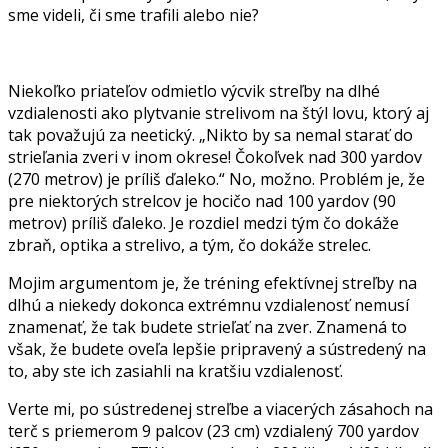
sme videli, či sme trafili alebo nie?
Niekoľko priateľov odmietlo výcvik streľby na dlhé
vzdialenosti ako plytvanie strelivom na štýl lovu, ktorý aj
tak považujú za neetický. „Nikto by sa nemal starať do
strieľania zveri v inom okrese! Čokoľvek nad 300 yardov
(270 metrov) je príliš ďaleko.“ No, možno. Problém je, že
pre niektorých strelcov je hocičo nad 100 yardov (90
metrov) príliš ďaleko. Je rozdiel medzi tým čo dokáže
zbraň, optika a strelivo, a tým, čo dokáže strelec.
Mojim argumentom je, že tréning efektívnej streľby na
dlhú a niekedy dokonca extrémnu vzdialenosť nemusí
znamenať, že tak budete strieľať na zver. Znamená to
však, že budete oveľa lepšie pripravený a sústredený na
to, aby ste ich zasiahli na kratšiu vzdialenosť.
Verte mi, po sústredenej streľbe a viacerých zásahoch na
terč s priemerom 9 palcov (23 cm) vzdialený 700 yardov