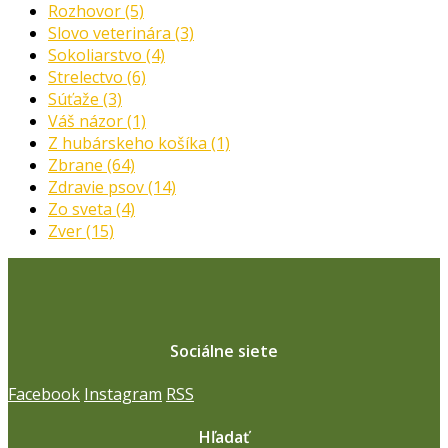
Rozhovor
(5)
Slovo veterinára
(3)
Sokoliarstvo
(4)
Strelectvo
(6)
Súťaže
(3)
Váš názor
(1)
Z hubárskeho košíka
(1)
Zbrane
(64)
Zdravie psov
(14)
Zo sveta
(4)
Zver
(15)
Sociálne siete
Facebook
Instagram
RSS
Hľadať