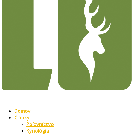
Domov
Články
Poľovníctvo
Kynológia