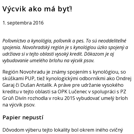
Výcvik ako má byť!
1. septembra 2016
Poľovníctvo a kynológia, poľovník a pes. To sú neoddeliteľné
spojenia. Novohradský región je s kynológiou úzko spojený a
udržiava si v tejto oblasti vysoký kredit. Dôkazom je aj
vybudovanie umelého brlohu na výcvik psov.
Región Novohradu je známy spojením s kynológiou, so
skúškami PUP, tiež kynologickými odborníkmi ako Ondrej
Garaj či Dušan Antalík. A práve pre udržanie vysokého
kreditu v tejto oblasti sa OPK Lučenec v spolupráci s PZ
Grúň Divín rozhodla v roku 2015 vybudovať umelý brloh
na výcvik psov.
Papier nepustí
Dôvodom výberu tejto lokality bol okrem iného cvičný