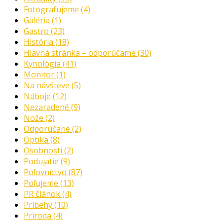
Fotografujeme
(4)
Galéria
(1)
Gastro
(23)
História
(18)
Hlavná stránka – odporúčame
(30)
Kynológia
(41)
Monitor
(1)
Na návšteve
(5)
Náboje
(12)
Nezaradené
(9)
Nože
(2)
Odporúčané
(2)
Optika
(8)
Osobnosti
(2)
Podujatie
(9)
Poľovníctvo
(87)
Poľujeme
(13)
PR článok
(4)
Príbehy
(10)
Príroda
(4)