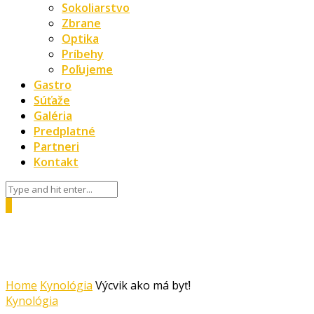
Sokoliarstvo
Zbrane
Optika
Príbehy
Poľujeme
Gastro
Súťaže
Galéria
Predplatné
Partneri
Kontakt
0
Home
Kynológia
Výcvik ako má byť!
Kynológia