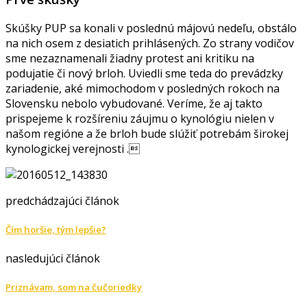
Skúšky PUP sa konali v poslednú májovú nedeľu, obstálo
na nich osem z desiatich prihlásených. Zo strany vodičov
sme nezaznamenali žiadny protest ani kritiku na
podujatie či nový brloh. Uviedli sme teda do prevádzky
zariadenie, aké mimochodom v posledných rokoch na
Slovensku nebolo vybudované. Veríme, že aj takto
prispejeme k rozšíreniu záujmu o kynológiu nielen v
našom regióne a že brloh bude slúžiť potrebám širokej
kynologickej verejnosti .
predchádzajúci článok
Čím horšie, tým lepšie?
nasledujúci článok
Priznávam, som na čučoriedky