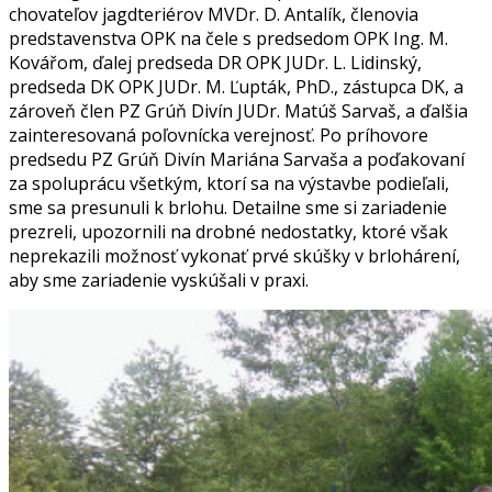
chovateľov jagdteriérov MVDr. D. Antalík, členovia
predstavenstva OPK na čele s predsedom OPK Ing. M.
Kovářom, ďalej predseda DR OPK JUDr. L. Lidinský,
predseda DK OPK JUDr. M. Ľupták, PhD., zástupca DK, a
zároveň člen PZ Grúň Divín JUDr. Matúš Sarvaš, a ďalšia
zainteresovaná poľovnícka verejnosť. Po príhovore
predsedu PZ Grúň Divín Mariána Sarvaša a poďakovaní
za spoluprácu všetkým, ktorí sa na výstavbe podieľali,
sme sa presunuli k brlohu. Detailne sme si zariadenie
prezreli, upozornili na drobné nedostatky, ktoré však
neprekazili možnosť vykonať prvé skúšky v brlohárení,
aby sme zariadenie vyskúšali v praxi.