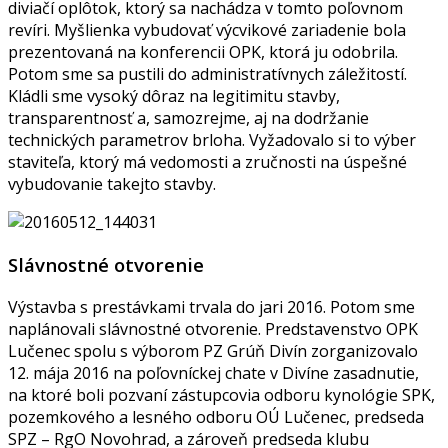
diviačí oplôtok, ktorý sa nachádza v tomto poľovnom
revíri. Myšlienka vybudovať výcvikové zariadenie bola
prezentovaná na konferencii OPK, ktorá ju odobrila.
Potom sme sa pustili do administratívnych záležitostí.
Kládli sme vysoký dôraz na legitimitu stavby,
transparentnosť a, samozrejme, aj na dodržanie
technických parametrov brloha. Vyžadovalo si to výber
staviteľa, ktorý má vedomosti a zručnosti na úspešné
vybudovanie takejto stavby.
Slávnostné otvorenie
Výstavba s prestávkami trvala do jari 2016. Potom sme
naplánovali slávnostné otvorenie. Predstavenstvo OPK
Lučenec spolu s výborom PZ Grúň Divín zorganizovalo
12. mája 2016 na poľovníckej chate v Divíne zasadnutie,
na ktoré boli pozvaní zástupcovia odboru kynológie SPK,
pozemkového a lesného odboru OÚ Lučenec, predseda
SPZ – RgO Novohrad, a zároveň predseda klubu