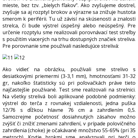
mieste, bez tzv. „bielych fľakov”. Ako zvyšujeme dostrel,
zvyšuje sa aj rozptyl brokov a výrazne sa znižuje hustota
smerom k periférii. Tu už závisí na skúsenosti a znalosti
strelca, či bude výstrel úspešný alebo neúspešný. Pre
určenie rozptylu sme realizovali porovnávací test streľby
s použitím viacerých na trhu dostupných značiek streliva.
Pre porovnanie sme používali nasledujúce strelivá:
Ako vidieť na obrázku, používali sme strelivo s
desiatkovými priemermi (3-3,1 mm), hmotnosťami 31-32
gr, nakoľko štatisticky sú pri poľovačkách práve tieto
najčastejšie používané. Test sme realizovali na strelnici.
Na všetky strelivá boli aplikované podobné podmienky:
výstrel do terča z rovnakej vzdialenosti, jedna puška
12/76 s dĺžkou hlavne 76 cm a zahrdlením 0,5.
Samozrejme početnosť dosiahnutých zásahov možno
zvýšiť či znížiť zmenami zahrdlení, v prípade polovičného
zahrdlenia (choke) je očakávané množstvo 55-65% (pri 35
metroch). Krytie brokmi sme analyzovali pri terči o