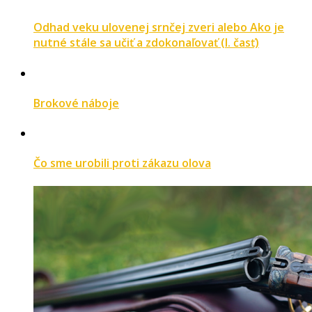
Odhad veku ulovenej srnčej zveri alebo Ako je
nutné stále sa učiť a zdokonaľovať (I. časť)
Brokové náboje
Čo sme urobili proti zákazu olova