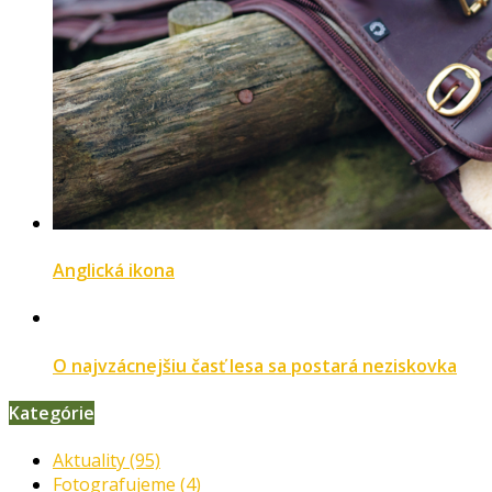
Anglická ikona
O najvzácnejšiu časť lesa sa postará neziskovka
Kategórie
Aktuality
(95)
Fotografujeme
(4)