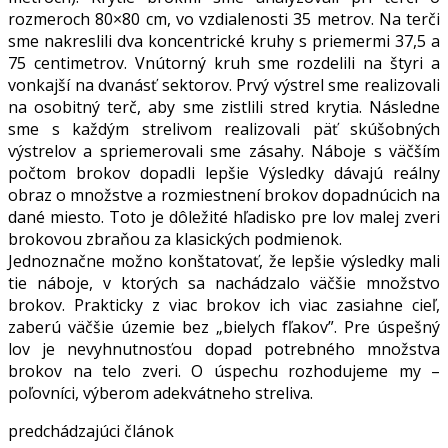
rozmeroch 80×80 cm, vo vzdialenosti 35 metrov. Na terči
sme nakreslili dva koncentrické kruhy s priemermi 37,5 a
75 centimetrov. Vnútorný kruh sme rozdelili na štyri a
vonkajší na dvanásť sektorov. Prvý výstrel sme realizovali
na osobitný terč, aby sme zistlili stred krytia. Následne
sme s každým strelivom realizovali päť skúšobných
výstrelov a spriemerovali sme zásahy. Náboje s väčším
počtom brokov dopadli lepšie Výsledky dávajú reálny
obraz o množstve a rozmiestnení brokov dopadnúcich na
dané miesto. Toto je dôležité hľadisko pre lov malej zveri
brokovou zbraňou za klasických podmienok.
Jednoznačne možno konštatovať, že lepšie výsledky mali
tie náboje, v ktorých sa nachádzalo väčšie množstvo
brokov. Prakticky z viac brokov ich viac zasiahne cieľ,
zaberú väčšie územie bez „bielych fľakov”. Pre úspešný
lov je nevyhnutnosťou dopad potrebného množstva
brokov na telo zveri. O úspechu rozhodujeme my –
poľovníci, výberom adekvátneho streliva.
predchádzajúci článok