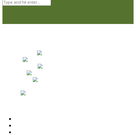
Naši partneri
Obchodné podmienky
Odstúpenie od zmluvy a reklamačný poriadok
Zásady ochrany osobných údajov