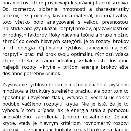
parametrov, ktoré prispievajú k správnej funkcii streliva.
Od rozmerov, zloženia, hmotnosti a charakteristiky
brokov, cez priemery kovaní a materiál, materiál zátky,
toto všetko bolo analyzované s veľkou presnosťou.
Balistické analýzy ukázali rozptyl brokov, aj v závislosti od
prírodných faktorov. Roky bádania teórie a praxe možno
zhrnúť do dvoch hlavných kategórií. Je to rozptyl brokov
a ich energia. Optimálna rýchlosť zabezpečí najlepší
rozptyl V praxi má brok svoju optimálnu rýchlosť, vďaka
ktorej strela v rámci ideálnej vzdialenosti dosiahne
najlepší rozptyl –krytie – pričom energia brokov ešte
dosiahne potrebný účinok.
Zvyšovanie rýchlosti broku je možné dosiahnuť zvýšením
množstva a štruktúry strelného prachu, ale popritom to
spôsobuje i zvýšenie tlaku, vytvára aj vedľajší účinok v
podobe väčšieho rozptylu krytia. Nie je isté, že je to
výhoda. V tom prípade, ak je energia stála a pomocou
adekvátneho zahrdlenia (choke) dosiahneme želané
krytie, vtedy je hlavným kritériom rovnomerný rozptyl
brokov. To znamená jednoliaty rozptyl brokov na danom