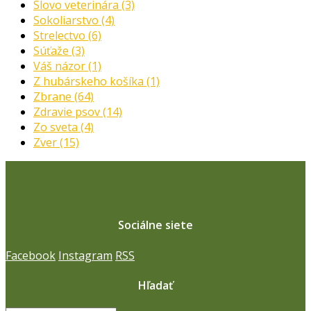
Slovo veterinára
(3)
Sokoliarstvo
(4)
Strelectvo
(6)
Súťaže
(3)
Váš názor
(1)
Z hubárskeho košíka
(1)
Zbrane
(64)
Zdravie psov
(14)
Zo sveta
(4)
Zver
(15)
Sociálne siete
Facebook
Instagram
RSS
Hľadať