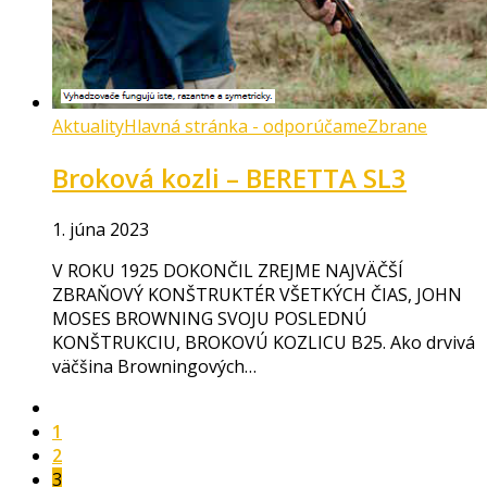
Aktuality
Hlavná stránka - odporúčame
Zbrane
Broková kozli – BERETTA SL3
1. júna 2023
V ROKU 1925 DOKONČIL ZREJME NAJVÄČŠÍ
ZBRAŇOVÝ KONŠTRUKTÉR VŠETKÝCH ČIAS, JOHN
MOSES BROWNING SVOJU POSLEDNÚ
KONŠTRUKCIU, BROKOVÚ KOZLICU B25. Ako drvivá
väčšina Browningových…
1
2
3