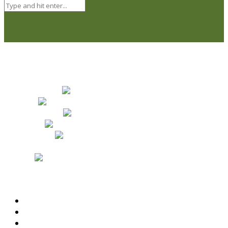
Naši partneri
Obchodné podmienky
Odstúpenie od zmluvy a reklamačný poriadok
Zásady ochrany osobných údajov