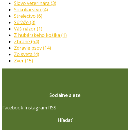
Slovo veterinára
(3)
Sokoliarstvo
(4)
Strelectvo
(6)
Súťaže
(3)
Váš názor
(1)
Z hubárskeho košíka
(1)
Zbrane
(64)
Zdravie psov
(14)
Zo sveta
(4)
Zver
(15)
Sociálne siete
Facebook
Instagram
RSS
Hľadať