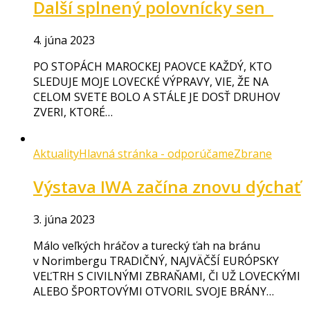
Další splnený polovnícky sen
4. júna 2023
PO STOPÁCH MAROCKEJ PAOVCE KAŽDÝ, KTO
SLEDUJE MOJE LOVECKÉ VÝPRAVY, VIE, ŽE NA
CELOM SVETE BOLO A STÁLE JE DOSŤ DRUHOV
ZVERI, KTORÉ…
Aktuality
Hlavná stránka - odporúčame
Zbrane
Výstava IWA začína znovu dýchať
3. júna 2023
Málo veľkých hráčov a turecký ťah na bránu
v Norimbergu TRADIČNÝ, NAJVÄČŠÍ EURÓPSKY
VEĽTRH S CIVILNÝMI ZBRAŇAMI, ČI UŽ LOVECKÝMI
ALEBO ŠPORTOVÝMI OTVORIL SVOJE BRÁNY…