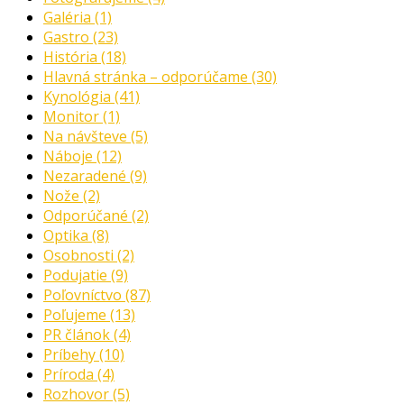
Galéria
(1)
Gastro
(23)
História
(18)
Hlavná stránka – odporúčame
(30)
Kynológia
(41)
Monitor
(1)
Na návšteve
(5)
Náboje
(12)
Nezaradené
(9)
Nože
(2)
Odporúčané
(2)
Optika
(8)
Osobnosti
(2)
Podujatie
(9)
Poľovníctvo
(87)
Poľujeme
(13)
PR článok
(4)
Príbehy
(10)
Príroda
(4)
Rozhovor
(5)