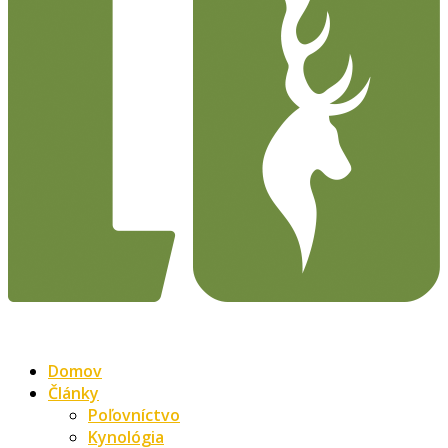
Domov
Články
Poľovníctvo
Kynológia