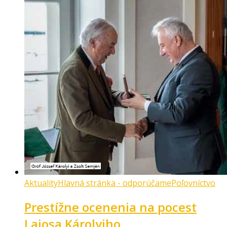
Aktuality
Hlavná stránka - odporúčame
Poľovníctvo
Prestížne ocenenia na pocest
Lajosa Károlyiho