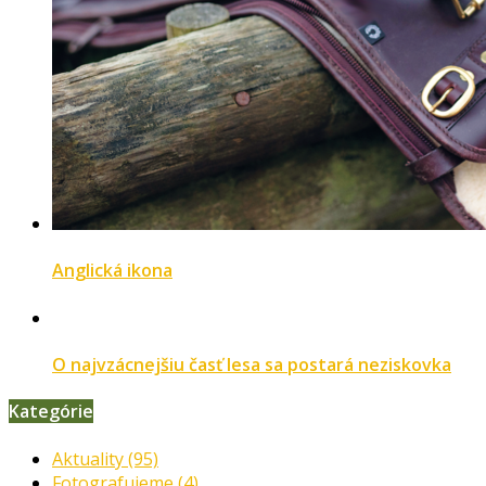
Anglická ikona
O najvzácnejšiu časť lesa sa postará neziskovka
Kategórie
Aktuality
(95)
Fotografujeme
(4)