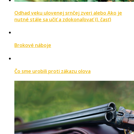
Odhad veku ulovenej srnčej zveri alebo Ako je
nutné stále sa učiť a zdokonaľovať (I. časť)
Brokové náboje
Čo sme urobili proti zákazu olova