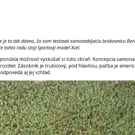
e je to tak dávno, čo som testoval samonabíjaciu brokovnicu Bere
 tohto radu stojí športový model Xcel.
 ponúkla možnosť vyskúšať si túto zbraň. Koncepcia samonabí
 rozdiel. Zásobník je trubicový, pod hlavňou, pažba je amer
odpovedá aj jej vzhľad.