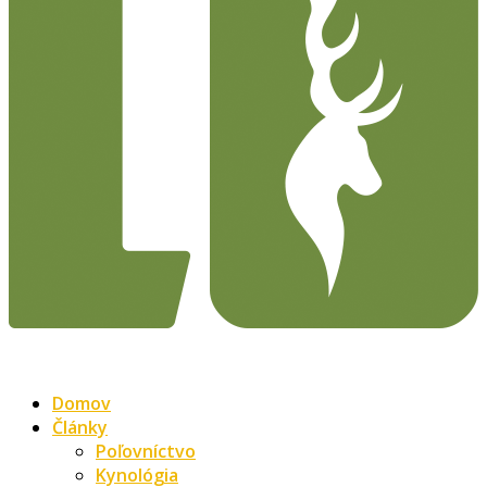
Domov
Články
Poľovníctvo
Kynológia