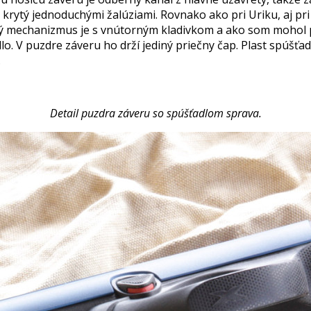
 krytý jednoduchými žalúziami. Rovnako ako pri Uriku, aj p
vý mechanizmus je s vnútorným kladivkom a ako som mohol p
V puzdre záveru ho drží jediný priečny čap. Plast spúšťadla
.
Detail puzdra záveru so spúšťadlom sprava.