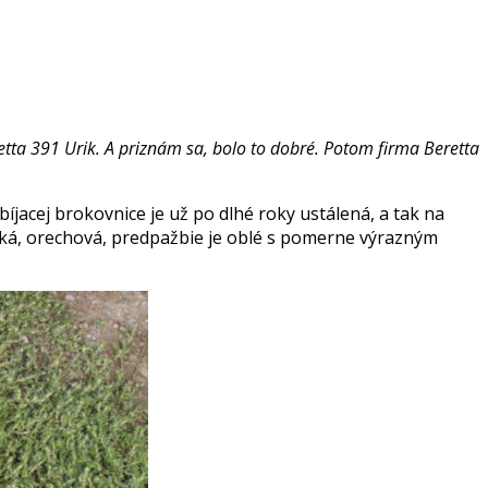
tta 391 Urik. A priznám sa, bolo to dobré. Potom firma Beretta
jacej brokovnice je už po dlhé roky ustálená, a tak na
ická, orechová, predpažbie je oblé s pomerne výrazným