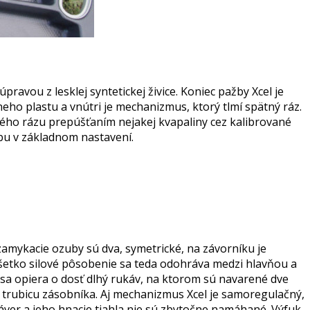
pravou z lesklej syntetickej živice. Koniec pažby Xcel je
eho plastu a vnútri je mechanizmus, ktorý tlmí spätný ráz.
ného rázu prepúšťaním nejakej kvapaliny cez kalibrované
žbu v základnom nastavení.
mykacie ozuby sú dva, symetrické, na závorníku je
šetko silové pôsobenie sa teda odohráva medzi hlavňou a
 sa opiera o dosť dlhý rukáv, na ktorom sú navarené dve
a trubicu zásobníka. Aj mechanizmus Xcel je samoregulačný,
áver a jeho hnacie tiahla nie sú zbytočne namáhané. Výfuk