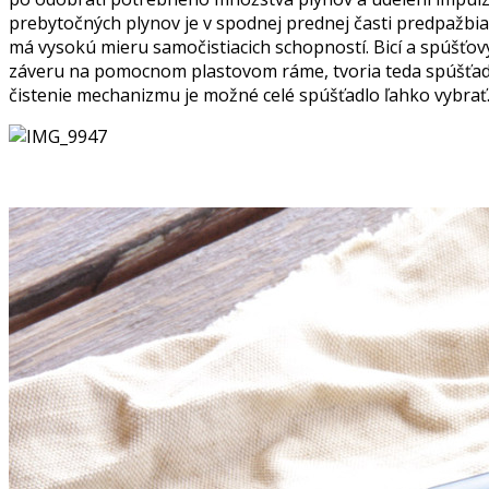
prebytočných plynov je v spodnej prednej časti predpažbia
má vysokú mieru samočistiacich schopností. Bicí a spúšťo
záveru na pomocnom plastovom ráme, tvoria teda spúšťadlo. 
čistenie mechanizmu je možné celé spúšťadlo ľahko vybrať