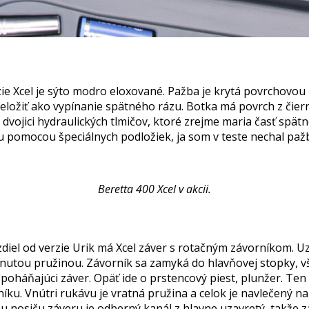
rzie Xcel je sýto modro eloxované. Pažba je krytá povrchovou ú
reložiť ako vypínanie spätného rázu. Botka má povrch z čiern
vojici hydraulických tlmičov, ktoré zrejme maria časť spät
ru pomocou špeciálnych podložiek, ja som v teste nechal pa
Beretta 400 Xcel v akcii.
el od verzie Urik má Xcel záver s rotačným závorníkom. Uza
utou pružinou. Závorník sa zamyká do hlavňovej stopky, v
oháňajúci záver. Opäť ide o prstencový piest, plunžer. Ten
íku. Vnútri rukávu je vratná pružina a celok je navlečený n
 nosiču záveru je odberný kanál z hlavne uzavretý, takže z