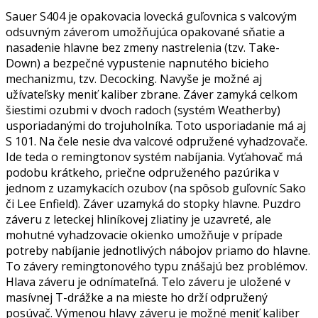
Sauer S404 je opakovacia lovecká guľovnica s valcovým
odsuvným záverom umožňujúca opakované sňatie a
nasadenie hlavne bez zmeny nastrelenia (tzv. Take-
Down) a bezpečné vypustenie napnutého bicieho
mechanizmu, tzv. Decocking. Navyše je možné aj
užívateľsky meniť kaliber zbrane. Záver zamyká celkom
šiestimi ozubmi v dvoch radoch (systém Weatherby)
usporiadanými do trojuholníka. Toto usporiadanie má aj
S 101. Na čele nesie dva valcové odpružené vyhadzovače.
Ide teda o remingtonov systém nabíjania. Vyťahovač má
podobu krátkeho, priečne odpruženého pazúrika v
jednom z uzamykacích ozubov (na spôsob guľovníc Sako
či Lee Enfield). Záver uzamyká do stopky hlavne. Puzdro
záveru z leteckej hliníkovej zliatiny je uzavreté, ale
mohutné vyhadzovacie okienko umožňuje v prípade
potreby nabíjanie jednotlivých nábojov priamo do hlavne.
To závery remingtonového typu znášajú bez problémov.
Hlava záveru je odnímateľná. Telo záveru je uložené v
masívnej T-drážke a na mieste ho drží odpružený
posúvač. Výmenou hlavy záveru je možné meniť kaliber