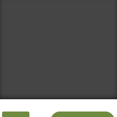
Domov
Články
Poľovníctvo
Kynológia
Sokoliarstvo
Zbrane
Optika
Príbehy
Poľujeme
Gastro
Súťaže
Galéria
Predplatné
Partneri
Kontakt