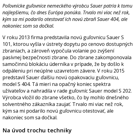
Poľovnícke guľovnice nemeckého výrobcu Sauer patria k tomu
najlepšiemu, čo dnes Európa ponúka. Trvalo mi viac než rok,
kým sa mi podarilo otestovať ich novú zbraň Sauer 404, ale
nakoniec som sa dočkal.
V roku 2013 firma predstavila novú guľovnicu Sauer S
101, ktorou vyšla v ústrety dopytu po cenovo dostupných
zbraniach, a zároveň vypočula volanie po zvýšení
pasívnej bezpečnosti zbrane. Do zbrane zakomponovala
samočinnú blokáciu úderníka v prípade, že by došlo k
odpáleniu pri neúplne uzavretom závere. V roku 2015
predstavil Sauer ďalšiu novú opakovaciu guľovnicu,
model S 404. Tá mieri na opačný koniec spektra
užívateľov a nahradila v rade guľovníc Sauer model S 202.
Výrobca vložil do zbrane všetko, čo by mohlo dnešného
solventného zákazníka zaujať. Trvalo mi viac než rok,
kým sa mi podarilo novú guľovnicu otestovať, ale
nakoniec som sa dočkal.
Na úvod trochu techniky