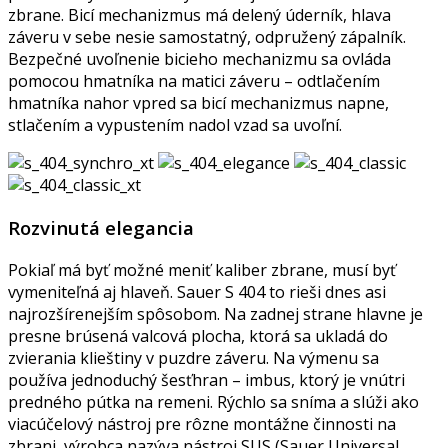
zbrane. Bicí mechanizmus má delený úderník, hlava
záveru v sebe nesie samostatný, odpružený zápalník.
Bezpečné uvoľnenie bicieho mechanizmu sa ovláda
pomocou hmatníka na matici záveru – odtlačením
hmatníka nahor vpred sa bicí mechanizmus napne,
stlačením a vypustením nadol vzad sa uvoľní.
Rozvinutá elegancia
Pokiaľ má byť možné meniť kaliber zbrane, musí byť
vymeniteľná aj hlaveň. Sauer S 404 to rieši dnes asi
najrozšírenejším spôsobom. Na zadnej strane hlavne je
presne brúsená valcová plocha, ktorá sa ukladá do
zvierania klieštiny v puzdre záveru. Na výmenu sa
používa jednoduchý šesťhran – imbus, ktorý je vnútri
predného pútka na remeni. Rýchlo sa sníma a slúži ako
viacúčelový nástroj pre rôzne montážne činnosti na
zbrani, výrobca nazýva nástroj SUS (Sauer Universal